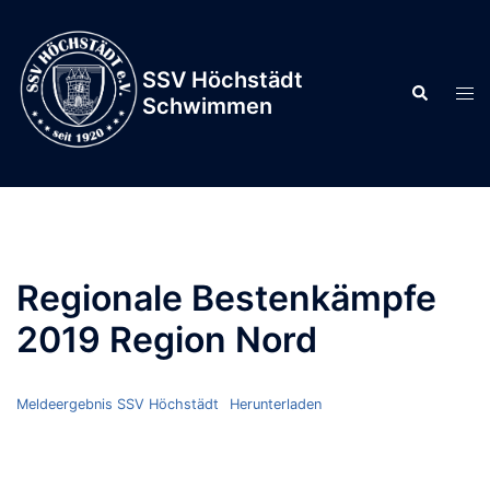
Zum
Inhalt
springen
SSV Höchstädt
Suche
Men
Schwimmen
ums
Regionale Bestenkämpfe
2019 Region Nord
Meldeergebnis SSV Höchstädt
Herunterladen